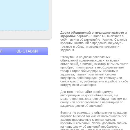
Доска объявлений о медицине красоте и
здоровье
портала Rusmed.Ru включает в
себя тысячи объявлений от Клиник, Салонов
красоты, Компаний о предложении услуг и
товаров в области медицины красоты и
здоровья.
Я
ВЫСТАВКИ
Ежесуточно на доске бесплатных
объявлений появляются десятки новых
объявлений, с помощью которых вы сможете
приобрести или продать необходимые вам
товары отраслей медицины, красоты и
здоровья, пациент или клиент сможет
подобрать себе подходящую клинику или
салон красоты, работодатель подобрать себе
сотрудников и наоборот.
Для того чтобы найти необходимую
информацию на доске объявлений, вы
можете воспользоваться общим поиском по
сайту или воспользоваться навигацией по
разделам доски объявлений.
Бесплатно размещать объявления на нашем
портале Rusmed.Ru имеют возможность все
зарегистрированные клиники, салоны
красоты и компании. Чтобы добавить запись
на нашу доску объявлений необходимо