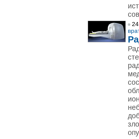
ис
сов
24
вра
Ра
Ра
ст
рад
ме
со
об
ио
не
до
зл
опу