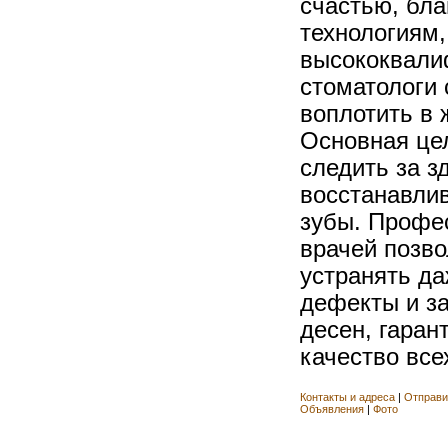
счастью, бл
технологиям
высококвали
стоматологи 
воплотить в 
Основная це
следить за з
восстанавли
зубы. Профе
врачей позв
устранять д
дефекты и з
десен, гаран
качество всех
Контакты и адреса
|
Отправи
Объявления
|
Фото