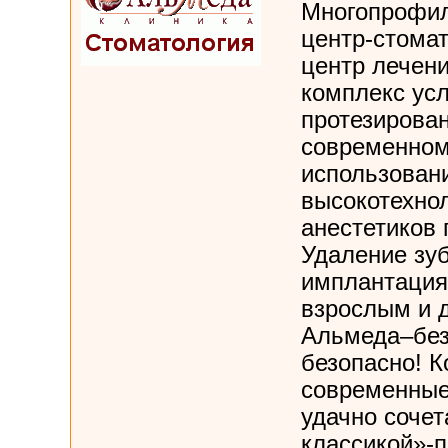
Многопрофи
центр-стомат
центр лечен
комплекс усл
протезирова
современном
использован
высокотехно
анестетиков 
Удаление зу
имплантация
взрослым и 
Альмеда–без
безопасно! К
современные
удачно соче
классикой»-