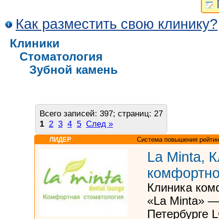
Как разместить свою клинику?
Клиники
Стоматология
Зубной камень
Всего записей: 397; страниц: 27
1
2
3
4
5
След »
ЛИДЕР
Система повышения рейтин
La Minta, 
комфортно
Клиника ком
«La Minta» —
Петербурге 