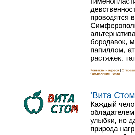
гименопласт
девственнос
проводятся в
Симферополь
альтернатива
бородавок, м
папиллом, ат
растяжек, тату
Контакты и адреса
|
Отправи
Объявления
|
Фото
'Вита Стом
Каждый челов
обладателем
улыбки, но д
природа нагр