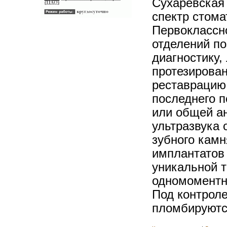
Сухаревская
спектр стома
Первоклассн
отделений п
диагностику,
протезирова
реставрацию
последнего п
или общей а
ультразвука 
зубного камн
имплантатов
уникальной т
одномоментна
Под контрол
пломбируются