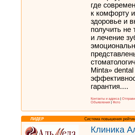
где совреме
к комфорту и
здоровье и в
получить не 
и лечение зу
эмоциональн
представлен
стоматологи
Minta» denta
эффективност
гарантия....
Контакты и адреса
|
Отправи
Объявления
|
Фото
ЛИДЕР
Система повышения рейтин
Клиника А