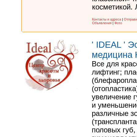
косметикой. Л
Контакты и адреса
|
Отправи
Объявления
|
Фото
' IDEAL ' 
медицина
Все для кра
лифтинг; пла
(блефаропла
(отопластика
увеличение г
и уменьшение
различные з
(транспланта
половых губ,