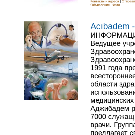
Контакты и адреса
|
Отправи
Объявления
|
Фото
Acıbadem 
ИНФОРМАЦ
Ведущее учр
Здравоохран
Здравоохран
1991 года пр
всесторонне
области здра
использован
медицинских 
Аджибадем р
7000 служащи
врачи. Груп
предлагает 