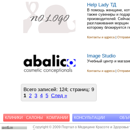
Help Lady ТД
В помощь женщине, кото
также сувениры и подар
производителей. Сейча
разглаживания морщин 
которому блокируется ге
Контакты и адреса
|
Отправи
Image Studio
Учебный центр и магази
Контакты и адреса
|
Отправи
Всего записей: 124; страниц: 9
1
2
3
4
5
След »
КЛИНИКИ
САЛОНЫ
КОМПАНИИ
КОНСУЛЬТАЦИИ
ОБЪ
Copyright © 2009 Портал о Медицине Красоте и Здоровье