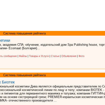
Система повышения рейтинга
етики
, академия СПА -обучение, издательский дом Spa Publishing house, тор
апии- Ecomaat (Болгария)...
ть сообщение
|
Файлы
|
Товары и Услуги
|
Статьи
|
Объявления
|
Фото
Система повышения рейтинга
ж Биотек
ональной косметики Дива является официальным представителем по С
фессиональной косметической линии по лицу и телу; компании BIOTEK -
в и пигментов для перманентного макияжа и татуажа; компании ГИТТИН-
ии на основе сестрорецкой грязи; PREMIER-израильская косметическая 
ИКА- отечественного производителя ...