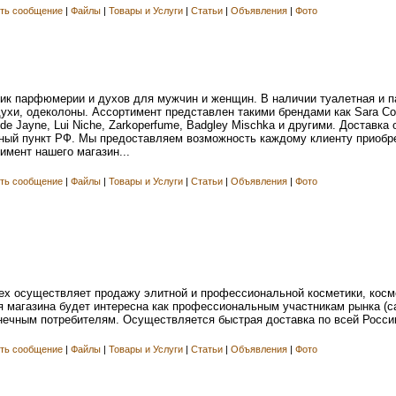
ть сообщение
|
Файлы
|
Товары и Услуги
|
Статьи
|
Объявления
|
Фото
утик парфюмерии и духов для мужчин и женщин. В наличии туалетная и 
и, одеколоны. Ассортимент представлен такими брендами как Sara Conor,
nde Jayne, Lui Niche, Zarkoperfume, Badgley Mischka и другими. Доставк
ный пункт РФ. Мы предоставляем возможность каждому клиенту приобре
имент нашего магазин...
ть сообщение
|
Файлы
|
Товары и Услуги
|
Статьи
|
Объявления
|
Фото
ex осуществляет продажу элитной и профессиональной косметики, косм
 магазина будет интересна как профессиональным участникам рынка (с
онечным потребителям. Осуществляется быстрая доставка по всей России
ть сообщение
|
Файлы
|
Товары и Услуги
|
Статьи
|
Объявления
|
Фото