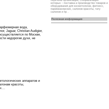
перечень организаций, специализация
которых – поставка и производство товаров и
оборудования для косметологии, фитнесс,
парикмахерских, салонов красоты, тату
салонов и пр. .
Полезная информация
парфюмерная вода,
 Jaguar, Christian Audigier,
а осуществляется по Москве,
сти недорогие духи, не
етологических аппаратов и
алонам красоты,
....