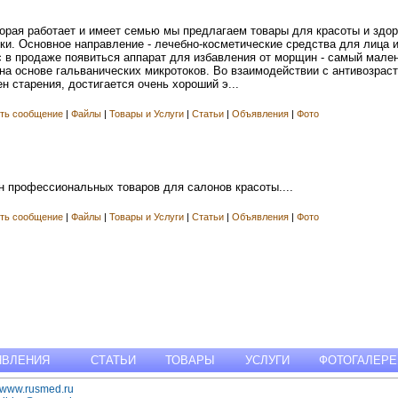
рая работает и имеет семью мы предлагаем товары для красоты и здоро
ки. Основное направление - лечебно-косметические средства для лица 
с в продаже появиться аппарат для избавления от морщин - самый мале
на основе гальванических микротоков. Во взаимодействии с антивозрас
н старения, достигается очень хороший э...
ть сообщение
|
Файлы
|
Товары и Услуги
|
Статьи
|
Объявления
|
Фото
н профессиональных товаров для салонов красоты....
ть сообщение
|
Файлы
|
Товары и Услуги
|
Статьи
|
Объявления
|
Фото
ЯВЛЕНИЯ
СТАТЬИ
ТОВАРЫ
УСЛУГИ
ФОТОГАЛЕРЕ
www.rusmed.ru