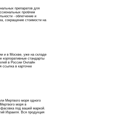
ональных препаратов для
ессиональных проблем
льности - облегчение и
ва, сокращение стоимости на
и и в Москве, уже на складе
е корпоративные стандарты
телей в России Онлайн
я ссылка в карточке
оли Мертвого моря одного
 Мертвого моря в
сфасовка под вашей маркой.
тий Израиля. Вся продукция