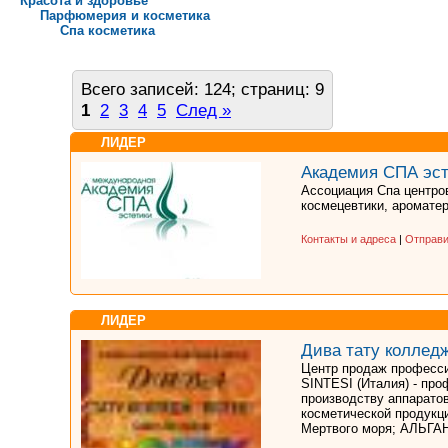
Красота и здоровье
Парфюмерия и косметика
Спа косметика
Всего записей: 124; страниц: 9
1
2
3
4
5
След »
ЛИДЕР
Академия СПА эст
Ассоциация Спа центров
космецевтики, ароматер
Контакты и адреса
|
Отправи
ЛИДЕР
Дива тату коллед
Центр продаж професси
SINTESI (Италия) - про
производству аппарато
косметической продукц
Мертвого моря; АЛЬГАН