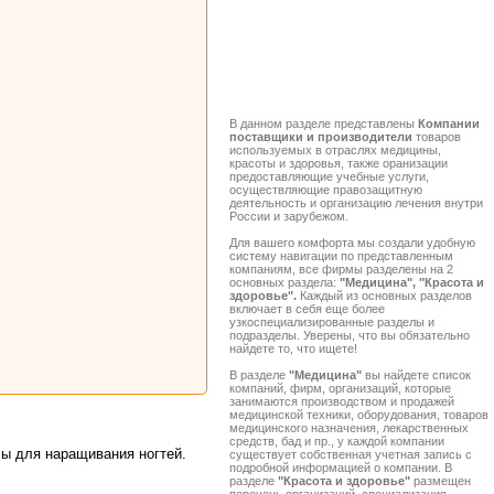
В данном разделе представлены
Компании
поставщики и производители
товаров
используемых в отраслях медицины,
красоты и здоровья, также оранизации
предоставляющие учебные услуги,
осуществляющие правозащитную
деятельность и организацию лечения внутри
России и зарубежом.
Для вашего комфорта мы создали удобную
систему навигации по представленным
компаниям, все фирмы разделены на 2
основных раздела:
"Медицина", "Красота и
здоровье".
Каждый из основных разделов
включает в себя еще более
узкоспециализированные разделы и
подразделы. Уверены, что вы обязательно
найдете то, что ищете!
В разделе
"Медицина"
вы найдете список
компаний, фирм, организаций, которые
занимаются производством и продажей
медицинской техники, оборудования, товаров
медицинского назначения, лекарственных
средств, бад и пр., у каждой компании
ы для наращивания ногтей.
существует собственная учетная запись с
подробной информацией о компании. В
разделе
"Красота и здоровье"
размещен