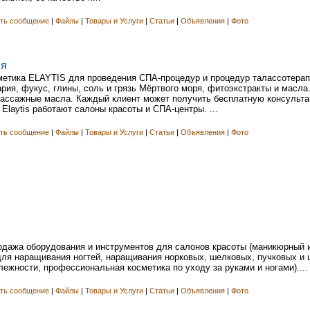
ть сообщение
|
Файлы
|
Товары и Услуги
|
Статьи
|
Объявления
|
Фото
ия
етика ELAYTIS для проведения СПА-процедур и процедур талассотерапи
рия, фукус, глины, соль и грязь Мёртвого моря, фитоэкстракты и масла.
массажные масла. Каждый клиент может получить бесплатную консульта
Elaytis работают салоны красоты и СПА-центры. ...
ть сообщение
|
Файлы
|
Товары и Услуги
|
Статьи
|
Объявления
|
Фото
родажа оборудования и инструментов для салонов красоты (маникюрный 
для наращивания ногтей, наращивания норковых, шелковых, пучковых и 
ежности, профессиональная косметика по уходу за руками и ногами)....
ть сообщение
|
Файлы
|
Товары и Услуги
|
Статьи
|
Объявления
|
Фото