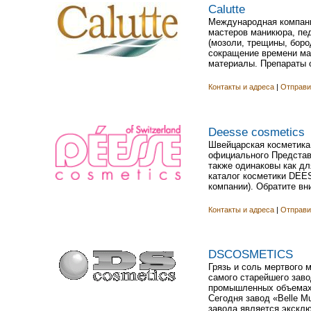
Calutte
Международная компания
мастеров маникюра, пе
(мозоли, трещины, боро
сокращение времени мас
материалы. Препараты о
Контакты и адреса
|
Отправи
Deesse cosmetics
Швейцарская косметика
официального Представ
также одинаковы как дл
каталог косметики DEES
компании). Обратите вн
Контакты и адреса
|
Отправи
DSCOSMETICS
Грязь и соль мертвого 
самого старейшего заво
промышленных объемах 
Сегодня завод «Belle M
завода является эксклюз