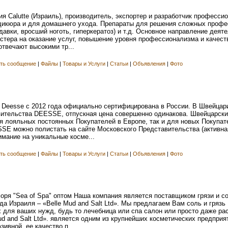
 Calutte (Израиль), производитель, экспортер и разработчик професси
дикюра и для домашнего ухода. Препараты для решения сложных проф
давки, вросший ноготь, гиперкератоз) и т.д. Основное направление деяте
тера на оказание услуг, повышение уровня профессионализма и качест
твечают высокими тр...
ть сообщение
|
Файлы
|
Товары и Услуги
|
Статьи
|
Объявления
|
Фото
 Deesse с 2012 года официально сертифицирована в России. В Швейцари
ительства DEESSE, отпускная цена совершенно одинакова. Швейцарски
я лояльных постоянных Покупателей в Европе, так и для новых Покупа
SE можно полистать на сайте Московского Представительства (активна
имание на уникальные косме...
ть сообщение
|
Файлы
|
Товары и Услуги
|
Статьи
|
Объявления
|
Фото
моря "Sea of Spa" оптом Наша компания является поставщиком грязи и с
да Израиля – «Belle Mud and Salt Ltd». Мы предлагаем Вам соль и грязь
для ваших нужд, будь то лечебница или спа салон или просто даже ра
ud and Salt Ltd». является одним из крупнейших косметических предприя
ивной, ее качество п...