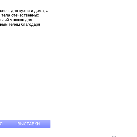
вья, для кухни и дома, а
и тела отечественных
нький утюжок для
тным гелем благодаря
Я
ВЫСТАВКИ