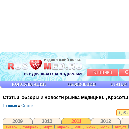
Клиники
С
КОНСУЛЬТАЦИИ
ОБЪЯВЛЕНИЯ
СТАТЬИ
Статьи, обзоры и новости рынка Медицины, Красоты
Главная
»
Статьи
Добав
2009
2010
2011
2012
январь
февраль
март
апрель
май
июнь
июль
август