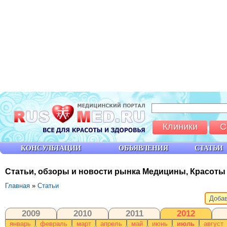
Клиники
С
КОНСУЛЬТАЦИИ
ОБЪЯВЛЕНИЯ
СТАТЬИ
Статьи, обзоры и новости рынка Медицины, Красоты
Главная
»
Статьи
Добав
2009
2010
2011
2012
январь
февраль
март
апрель
май
июнь
июль
август