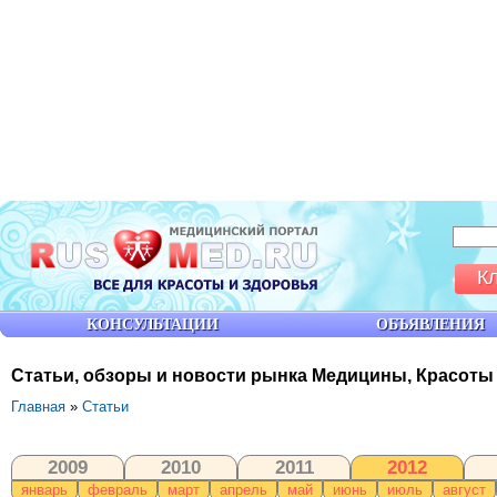
К
КОНСУЛЬТАЦИИ
ОБЪЯВЛЕНИЯ
Статьи, обзоры и новости рынка Медицины, Красоты
Главная
»
Статьи
2009
2010
2011
2012
январь
февраль
март
апрель
май
июнь
июль
август