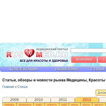
Клиники
С
КОНСУЛЬТАЦИИ
ОБЪЯВЛЕНИЯ
СТАТЬИ
Статьи, обзоры и новости рынка Медицины, Красоты
Главная
»
Статьи
Добав
2009
2010
2011
2012
январь
февраль
март
апрель
май
июнь
июль
август