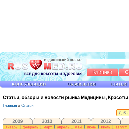
Клиники
С
КОНСУЛЬТАЦИИ
ОБЪЯВЛЕНИЯ
СТАТЬИ
Статьи, обзоры и новости рынка Медицины, Красоты
Главная
»
Статьи
Добав
2009
2010
2011
2012
январь
февраль
март
апрель
май
июнь
июль
август