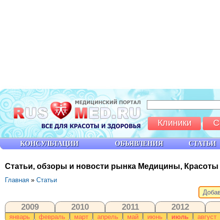
Клиники
С
КОНСУЛЬТАЦИИ
ОБЪЯВЛЕНИЯ
СТАТЬИ
Статьи, обзоры и новости рынка Медицины, Красоты
Главная
»
Статьи
Добав
2009
2010
2011
2012
январь
февраль
март
апрель
май
июнь
июль
август