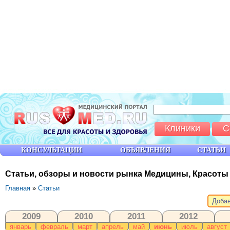
Клиники
С
КОНСУЛЬТАЦИИ
ОБЪЯВЛЕНИЯ
СТАТЬИ
Статьи, обзоры и новости рынка Медицины, Красоты
Главная
»
Статьи
Добав
2009
2010
2011
2012
январь
февраль
март
апрель
май
июнь
июль
август