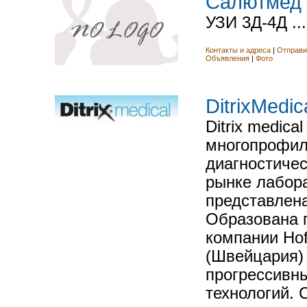
Cалютмед
УЗИ 3Д-4Д ...
Контакты и адреса
|
Отправи
Объявления
|
Фото
DitrixMedic
Ditrix medica
многопрофил
диагностичес
рынке лабор
представлена
Образована 
компании Ho
(Швейцария)
прогрессивн
технологий. 