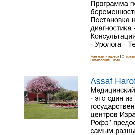
Программа п
беременности
Постановка н
диагностика 
Консультации
- Уролога - Те
Контакты и адреса
|
Отправи
Объявления
|
Фото
Assaf Haro
Медицинский
- это один и
государстве
центров Изр
Рофэ" предо
самым разн