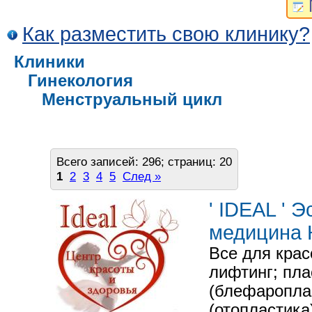
Как разместить свою клинику?
Клиники
Гинекология
Менструальный цикл
Всего записей: 296; страниц: 20
1
2
3
4
5
След »
' IDEAL ' 
медицина
Все для кра
лифтинг; пла
(блефаропла
(отопластика