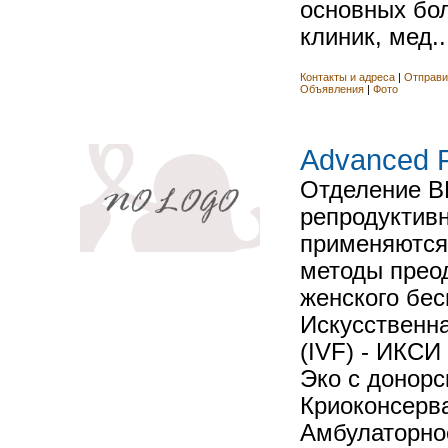
основных бо
клиник, мед..
Контакты и адреса
|
Отправи
Объявления
|
Фото
Advanced Fer
Отделение В
репродуктивн
применяются
методы прео
женского бес
Искусственн
(IVF) - ИКСИ 
Эко с донорс
Криоконсерв
Амбулаторное