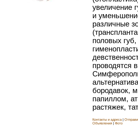
увеличение г
и уменьшение
различные з
(транспланта
половых губ,
гименопласт
девственнос
проводятся в
Симферополь
альтернатива
бородавок, м
папиллом, ат
растяжек, тату
Контакты и адреса
|
Отправи
Объявления
|
Фото