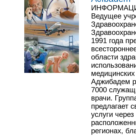
ИНФОРМАЦ
Ведущее учр
Здравоохран
Здравоохран
1991 года пр
всесторонне
области здра
использован
медицинских 
Аджибадем р
7000 служащи
врачи. Груп
предлагает 
услуги через
расположенн
регионах, бл