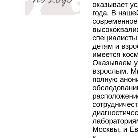
оказывает ус
года. В наше
современное
высококвал
специалисты
детям и взро
имеется косм
Оказываем у
взрослым. М
полную анон
обследовании
расположени
сотрудничес
диагностиче
лаборатория
Москвы, и Ев
к...