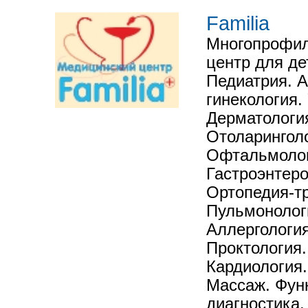
Familia
Многопрофил
центр для де
Педиатрия. 
гинекология.
Дерматология
Отоларинголо
Офтальмолог
Гастроэнтеро
Ортопедия-т
Пульмонологи
Аллергологи
Проктология.
Кардиология.
Массаж. Фун
диагностика