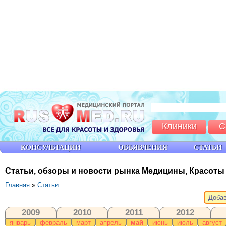
Клиники
С
КОНСУЛЬТАЦИИ
ОБЪЯВЛЕНИЯ
СТАТЬИ
Статьи, обзоры и новости рынка Медицины, Красоты
Главная
»
Статьи
Добав
2009
2010
2011
2012
январь
февраль
март
апрель
май
июнь
июль
август