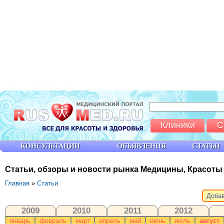
Клиники
С
КОНСУЛЬТАЦИИ
ОБЪЯВЛЕНИЯ
СТАТЬИ
Статьи, обзоры и новости рынка Медицины, Красоты
Главная
»
Статьи
Добав
2009
2010
2011
2012
январь
февраль
март
апрель
май
июнь
июль
август