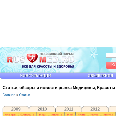
К
КОНСУЛЬТАЦИИ
ОБЪЯВЛЕНИЯ
Статьи, обзоры и новости рынка Медицины, Красоты
Главная
»
Статьи
2009
2010
2011
2012
январь
февраль
март
апрель
май
июнь
июль
август