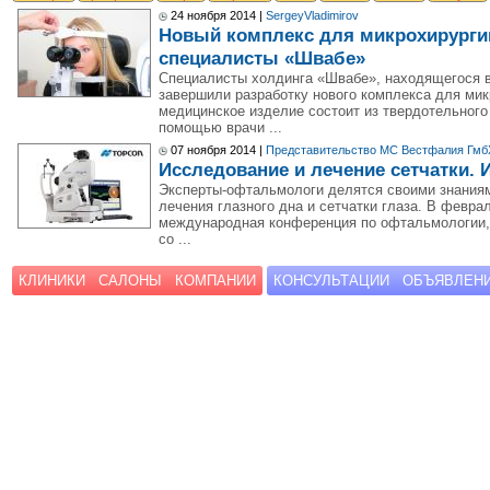
24 ноября 2014 |
SergeyVladimirov
Новый комплекс для микрохирургии
специалисты «Швабе»
Специалисты холдинга «Швабе», находящегося в
завершили разработку нового комплекса для мик
медицинское изделие состоит из твердотельного
помощью врачи ...
07 ноября 2014 |
Представительство МС Вестфалия Гмб
Исследование и лечение сетчатки. 
Эксперты-офтальмологи делятся своими знаниям
лечения глазного дна и сетчатки глаза. В февра
международная конференция по офтальмологии, 
со ...
КЛИНИКИ
САЛОНЫ
КОМПАНИИ
КОНСУЛЬТАЦИИ
ОБЪЯВЛЕН