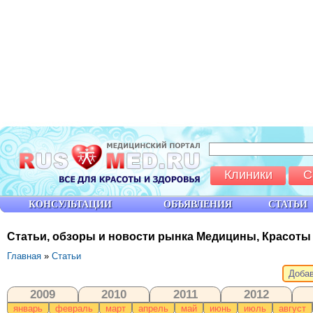
Клиники
С
КОНСУЛЬТАЦИИ
ОБЪЯВЛЕНИЯ
СТАТЬИ
Статьи, обзоры и новости рынка Медицины, Красоты
Главная
»
Статьи
Добав
2009
2010
2011
2012
январь
февраль
март
апрель
май
июнь
июль
август