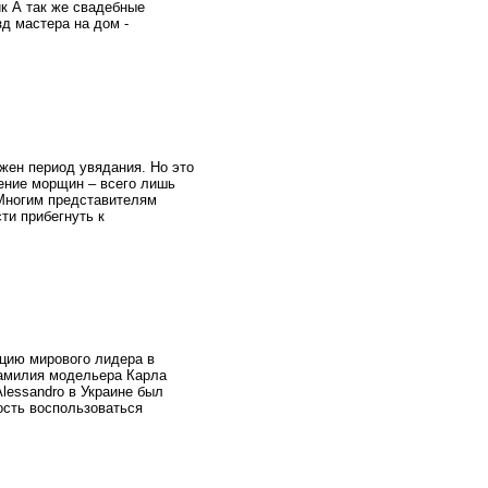
ик А так же свадебные
зд мастера на дом -
жен период увядания. Но это
ление морщин – всего лишь
 Многим представителям
ти прибегнуть к
ицию мирового лидера в
фамилия модельера Карла
lessandro в Украине был
ость воспользоваться