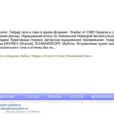
лос. Гибрид геля и лака в одном флаконе - Shellac от CND! Окраска и 
ание ресниц. Наращивание волос по Уникальной Немецкой бескапсульно
цами. Креативные стрижки, авторские окрашивания, мелирование, тонир
ика DAVINES (Италия), SCHWARZKOPF, MaXima. Исправление чужих оши
лательного тона и оттенка без по...
ть сообщение
|
Файлы
|
Товары и Услуги
|
Статьи
|
Объявления
|
Фото
ЯВЛЕНИЯ
СТАТЬИ
ТОВАРЫ
УСЛУГИ
ФОТОГАЛЕРЕ
www.rusmed.ru
:
ildar@mamyshev.ru
загрузка страницы: 0.07369 sec