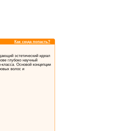
Как сюда попасть?
здающий эстетический идеал
нове глубоко научный
м-класса. Основой концепции
овых волос и