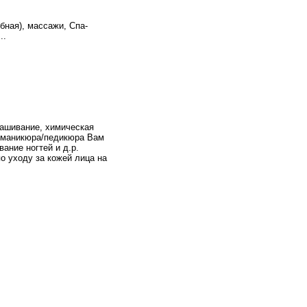
бная), массажи, Спа-
..
рашивание, химическая
 маникюра/педикюра Вам
ание ногтей и д.р.
о уходу за кожей лица на