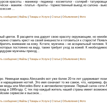
рсов красоты. - маникюр - педикюр - косметолог - солярий - татуировщ
чёски - макияж - платья - букеты - торжественный выезд из салона - вые
сессия ...
ть сообщение
|
Файлы
|
Товары и Услуги
|
Статьи
|
Объявления
|
Фото
ый цветок. В расцвете она дарует свою красоту окружающим, но неизбе
0 нужно ставить крест на своей внешности и готовиться к старости! Появ
 обратить внимание на кожу. Кстати, мужчина – не асоциальный человек.
 которых постоянно на виду, также требует уход за кожей. К необходимос
цедурам мужчины приход...
ть сообщение
|
Файлы
|
Товары и Услуги
|
Статьи
|
Объявления
|
Фото
о. Немецкая марка Alessandro вот уже более 20-ти лет удерживает поз
и наращивания ногтей. Это имя означает то же самое, что, например, 
и моды или Mercedes-Benz в автомобилестроении. Первый салон сети A
назад в 1995году. С тех пор каждый житель нашей страны имеет возможн
йским сервисом и высокок...
ть сообщение
|
Файлы
|
Товары и Услуги
|
Статьи
|
Объявления
|
Фото