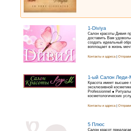
1-Diviya
Салон красоты Дивия пр
доставить Вам удоволь
создать идеальный обр
воплощает в жизнь мечт
Контакты и адреса
|
Отправи
1-ый Салон Леди-
Красота имеет высшее п
эксклюзивной косметике
Professionnel ● Ритуа
косметологических услу
Контакты и адреса
|
Отправи
5 Плюс
Салон красот предлагае