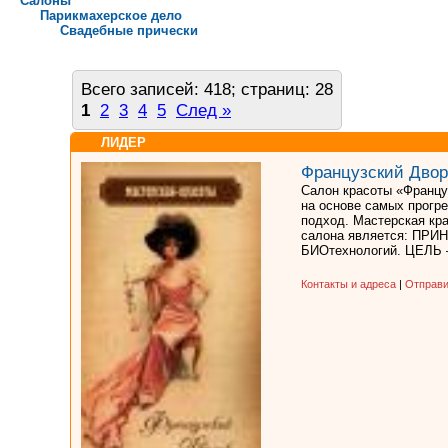
Салоны
Парикмахерское дело
Свадебные прически
Всего записей: 418; страниц: 28
1
2
3
4
5
След »
ЛИДЕР
Французский Двор
Салон красоты «Францу
на основе самых прогр
подход. Мастерская кр
салона является: ПРИН
БИОтехнологий. ЦЕЛЬ –
Контакты и адреса
|
Отправи