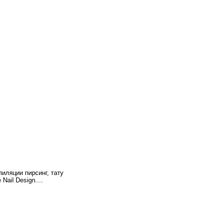
иляции пирсинг, тату
ail Design....