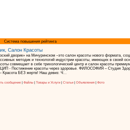
Система повышения рейтинга
ик, Салон Красоты
зский дворик» на Мичуринском –это салон красоты нового формата, со
ессивных методик и технологий индустрии красоты, имеющих в своей ос
асоты совмещает в себе трихологический центр и салон красоты премиу
ЦИП - Постижение красоты через здоровье. ФИЛОСОФИЯ – Студия Здор
 Красота БЕЗ жертв! Наш девиз: Ч...
ть сообщение
|
Файлы
|
Товары и Услуги
|
Статьи
|
Объявления
|
Фото