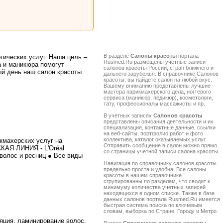
В разделе
Салоны красоты
портала
гических услуг. Наша цель –
Rusmed.Ru размещены учетные записи
 и маникюра помогут
салонов красоты России, стран ближнего и
ый день наш салон красоты
дальнего зарубежья. В справочнике Салонов
красоты, вы найдете салон на любой вкус.
Вашему вниманию представлены лучшие
мастера парикмахерского дела, ногтевого
сервиса (маникюр, педикюр), косметологи,
тату, профессионалы массажисты и пр.
В учетных записях
Салонов красоты
представлены описания деятельности и их
специализация, контактные данные, ссылки
на веб-сайты, портфолио работ и фото
коллектива, каталог оказываемых услуг.
икмахерских услуг на
Отправить сообщение в салон можно прямо
СКАЯ ЛИНИЯ - L'Oréal
со страницы учетной записи салона красоты.
олос и ресниц ● Все виды
.
Навигация по справочнику салонов красоты
предельно проста и удобна. Все салоны
красоты в нашем справочнике
сгрупированны по разделам, что сводит к
минимуму количества учетных записей
находящихся в одном списке. Также в базе
данных салонов портала Rusmed.Ru имеется
быстрая система поиска по ключевым
словам, выборка по Стране, Городу и Метро.
ляция, ламинирование волос,