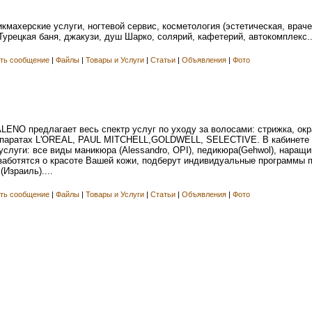
икмахерские услуги, ногтевой сервис, косметология (эстетическая, враче
Турецкая баня, джакузи, душ Шарко, солярий, кафетерий, автокомплекс..
ть сообщение
|
Файлы
|
Товары и Услуги
|
Статьи
|
Объявления
|
Фото
ENO предлагает весь спектр услуг по уходу за волосами: стрижка, ок
репаратах L'OREAL, PAUL MITCHELL,GOLDWELL, SELECTIVE. В кабинете
луги: все виды маникюра (Alessandro, OPI), педикюра(Gehwol), наращив
аботятся о красоте Вашей кожи, подберут индивидуальные программы п
Израиль)....
ть сообщение
|
Файлы
|
Товары и Услуги
|
Статьи
|
Объявления
|
Фото