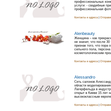
профессиональных конку
услуги: - свадебные при
профессиональная фото
Контакты и адреса
|
Отправи
Alenbeauty
Женщина – как прекрасн
не значит, что после 3
признак того, что пора
сильного пола, персона
косметологическим про
Контакты и адреса
|
Отправи
Alessandro
Сеть салонов Алессандр
области моделирования 
Лагерфельда в индустри
открыт в Киеве 15 лет 
высококлассным европе
Контакты и адреса
|
Отправи