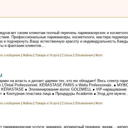
едлагает своим клиентам полный перечень парикмахерских и косметоло
ствие. Профессиональные парикмахеры, косметологи, мастера педикюра
аз и подчеркнуть Вашу естественную красоту и индивидуальность.Кажд
ы и фантазии клиентов....
ть сообщение
|
Файлы
|
Товары и Услуги
|
Статьи
|
Объявления
|
Фото
М
раво на власть и делает царями тех, кто ею обладает! Весь спектр пар
 L'Oréal Professionnel, KÉRASTASE PARIS и Wella Professionals. ● МУЖ
лы KÉRASTASE ● Элюминирование волос GOLDWELL ● VIP-наращивание в
г ● Контурная пластика лица ● Процедуры Academie ● Уход для мужчи..
ть сообщение
|
Файлы
|
Товары и Услуги
|
Статьи
|
Объявления
|
Фото
т парикмахерские услуги, маникюр, аппаратный педикюр, визаж, , депи