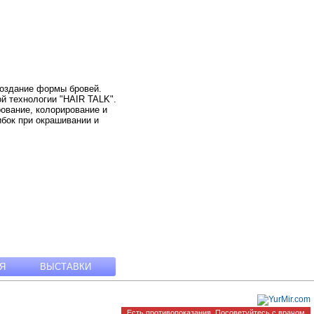
создание формы бровей.
й технологии "HAIR TALK".
ование, колорирование и
бок при окрашивании и
Я
ВЫСТАВКИ
Есть противопоказания. Посоветуйтесь с врачом