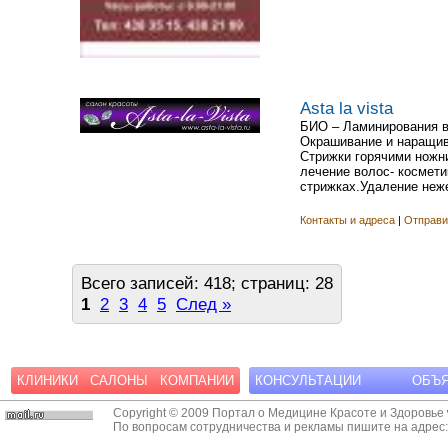
Asta la vista
БИО – Ламинирования во
Окрашивание и наращив
Стрижки горячими ножни
лечение волос- космет
стрижках.Удаление неже
Контакты и адреса
|
Отправи
Всего записей: 418; страниц: 28
1
2
3
4
5
След »
КЛИНИКИ
САЛОНЫ
КОМПАНИИ
КОНСУЛЬТАЦИИ
ОБЪ
Copyright © 2009 Портал о Медицине Красоте и Здоровье
По вопросам сотрудничества и рекламы пишите на адрес