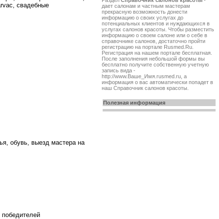
Раздел
Справочник салонов красоты
-
arvac, свадебные
дает салонам и частным мастерам
прекрасную возможность донести
информацию о своих услугах до
потенциальных клиентов и нуждающихся в
услугах салонов красоты. Чтобы разместить
информацию о своем салоне или о себе в
справочнике салонов, достаточно пройти
регистрацию на портале Rusmed.Ru.
Регистрация на нашем портале бесплатная.
После заполнения небольшой формы вы
бесплатно получите собственную учетную
запись вида -
http://www.Ваше_Имя.rusmed.ru, а
информация о вас автоматически попадет в
наш Справочник салонов красоты.
Полезная информация
ья, обувь, выезд мастера на
- победителей